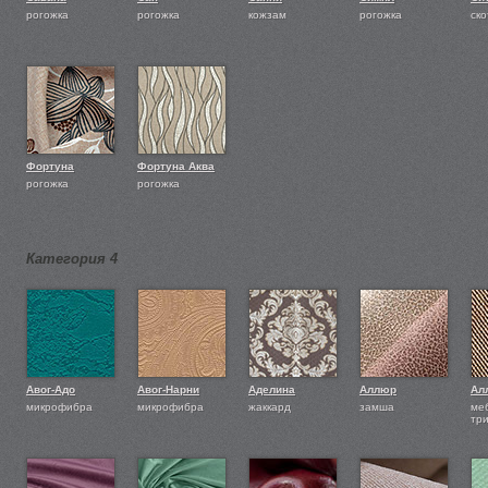
рогожка
рогожка
кожзам
рогожка
ско
Фортуна
Фортуна Аква
рогожка
рогожка
Категория 4
Авог-Адо
Авог-Нарни
Аделина
Аллюр
Ал
микрофибра
микрофибра
жаккард
замша
ме
тр