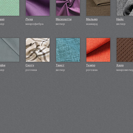
ццо
Луна
Мазератти
Мальмо
Найс
люр
микрофибра
велюр
жаккард
велюр
лфи
Скотч
Твист
Темпо
Харэ
люр
рогожка
велюр
рогожка
микровелю