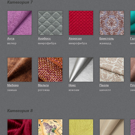
Категория 7
Аута
Аэрбосс
Аэросан
Бристоль
Га
велюр
микрофибра
микрофибра
жаккард
ми
Маборо
Мальта
Нокс
Паола
Пл
замша
рогожка
кожзам
шинилл
за
Категория 8