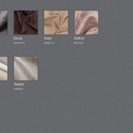
Коста
Лама
Лофти
шинилл
шерсть
велюр
Торино
замша