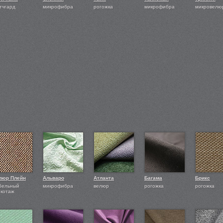
тчгард
микрофибра
рогожка
микрофибра
микровелю
люр Плейн
Альваро
Атланта
Багама
Брикс
бельный
микрофибра
велюр
рогожка
рогожка
икотаж