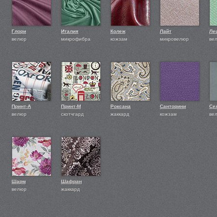
Глори
Италия
Колеж
Лайт
Ле
велюр
микрофибра
кожзам
микровелюр
ве
Принт-А
Принт-М
Роксана
Санторини
Се
велюр
скотчгард
жаккард
кожзам
ве
Шарм
Шафран
велюр
жаккард