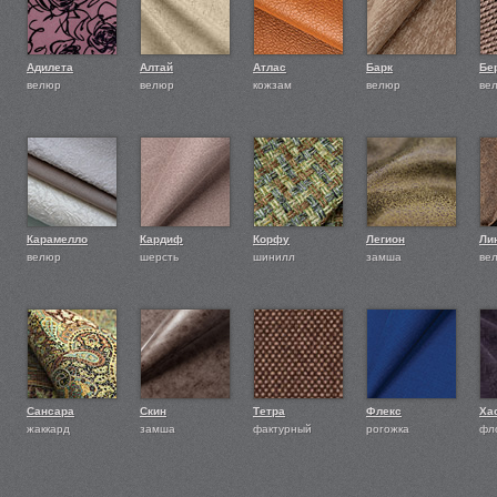
Адилета
Алтай
Атлас
Барк
Бе
велюр
велюр
кожзам
велюр
ве
Карамелло
Кардиф
Корфу
Легион
Ли
велюр
шерсть
шинилл
замша
ве
Сансара
Скин
Тетра
Флекс
Ха
жаккард
замша
фактурный
рогожка
фл