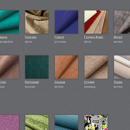
лакси
Генезис
Глазго
Голден Флис
Дугал
крофибра
флок
рогожка
флок
велюр
утон
Рептилия
Сахара
Студио
Терра
мша
кожзам
велюр
жаккард
велюр