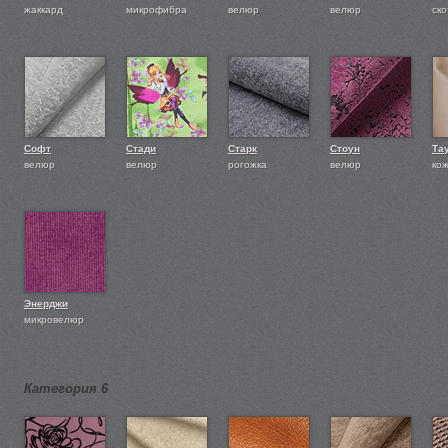
жаккард
микрофибра
велюр
велюр
ско
Софт
Стади
Старк
Стоун
Та
велюр
велюр
рогожка
велюр
ко
Энерджи
микровелюр
Категория 6