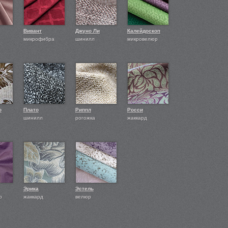
Вивант
Джуно Ли
Калейдоскоп
микрофибра
шинилл
микровелюр
о
Плато
Риппл
Росси
шинилл
рогожка
жаккард
Эрика
Эстель
р
жаккард
велюр