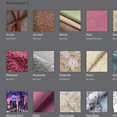
Категория 5
Астор
Аструм
Бруно
Вега
Ве
кожзам
велюр
велюр
микровелюр
ве
Джинаро
Калахари
Камелия
Кольт
Ко
велюр
велюр
жаккард
велюр
ве
Москва Сити
Норд
Ностальжи
Нью-Йорк
ОТ