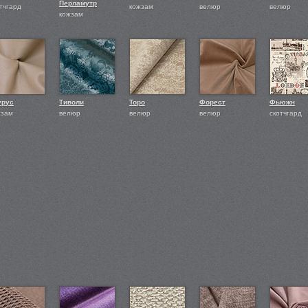
Перламутр
тчгард
кожзам
велюр
велюр
кожзам
урус
Тиволи
Торо
Форест
Фьюжн
жзам
велюр
велюр
велюр
скотчгард