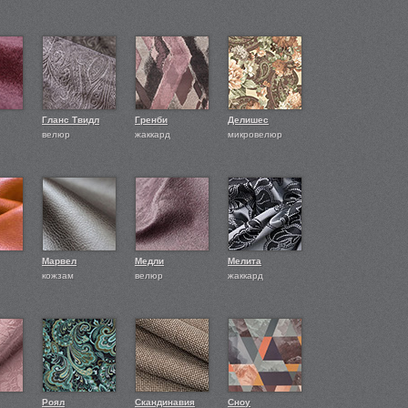
Гланс Твидл
Гренби
Делишес
велюр
жаккард
микровелюр
Марвел
Медли
Мелита
кожзам
велюр
жаккард
Роял
Скандинавия
Сноу