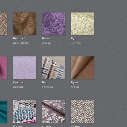
Винтаж
Витал
Вул
микрофибра
велюр
шерсть
Орегон
Рио
Руно
кожзам
рогожка
велюр
Филин
Флора
Форма