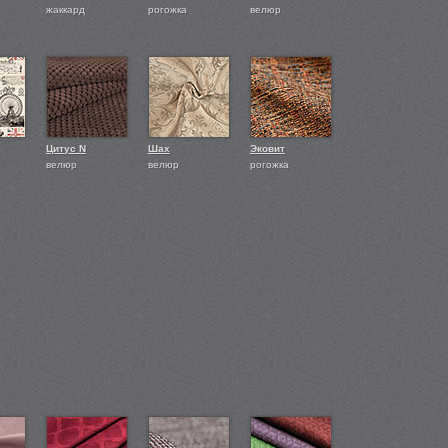
жаккард
рогожка
велюр
Цитус N
Шах
Эковит
велюр
велюр
рогожка