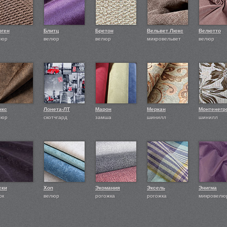
рген
Блитц
Бретон
Вельвет Люкс
Велютто
люр
велюр
велюр
микровельвет
велюр
нкс
Лонета-ЛТ
Марон
Меркан
Монтенегр
люр
скотчгард
замша
шинилл
шинилл
ски
Хоп
Экомания
Эксель
Энигма
ок
велюр
рогожка
рогожка
микровелю