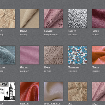
ст
Вольт
Гарден
Гарсия
Гланс
люр
велюр
микрофибра
рогожка
велюр
ртекс
Лаунж
Луна
Малавита
Манго
люр
шинилл
велюр
жаккард
кожзам
-12
Орегон
Орегон Рояль
Ост
Роуз