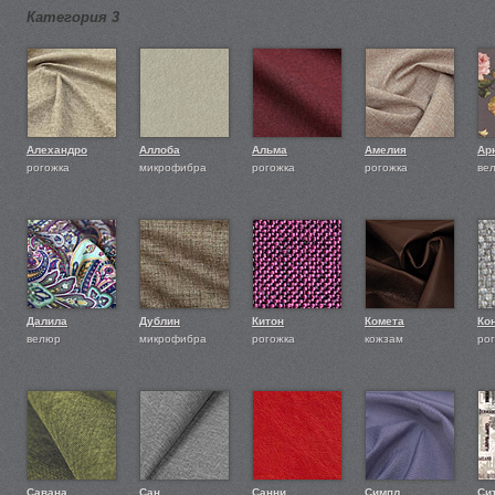
Категория 3
Алехандро
Аллоба
Альма
Амелия
Ар
рогожка
микрофибра
рогожка
рогожка
ве
Далила
Дублин
Китон
Комета
Ко
велюр
микрофибра
рогожка
кожзам
ро
Савана
Сан
Санни
Симпл
Си