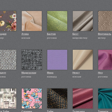
кадия
Атика
Балтик
Бест
Вертикаль
люр
кожзам
рогожка
микровелюр
велюр
нцепт
Мадагаскар
Мира
Некст
Нео
гожка
рогожка
жаккард
кожзам
рогожка
ти Тайм
Слоники
Тайм
Талисман
Тринити