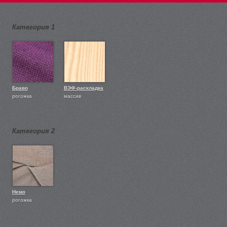
Категория 1
Браво
ВЭФ-раскладка
рогожка
массив
Категория 2
Немо
рогожка