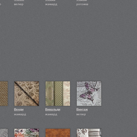
р
велюр
жаккард
рогожка
Венди
Вивальди
Винтаж
жаккард
жаккард
велюр