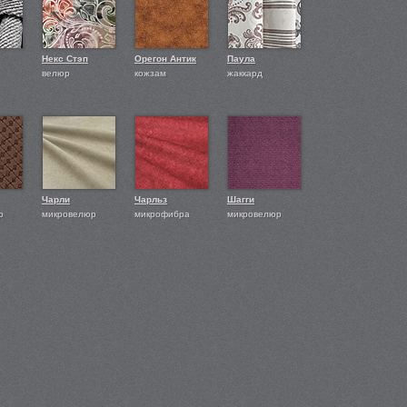
Некс Стэп
Орегон Антик
Паула
велюр
кожзам
жаккард
Чарли
Чарльз
Шагги
р
микровелюр
микрофибра
микровелюр